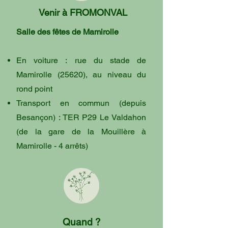
Venir à FROMONVAL
Salle des fêtes de Mamirolle
En voiture
:
rue du stade de
Mamirolle (25620), au niveau du
rond point
Transport en commun (depuis
Besançon) :
TER P29 Le Valdahon
(de la gare de la Mouillère à
Mamirolle - 4 arrêts)
Quand ?