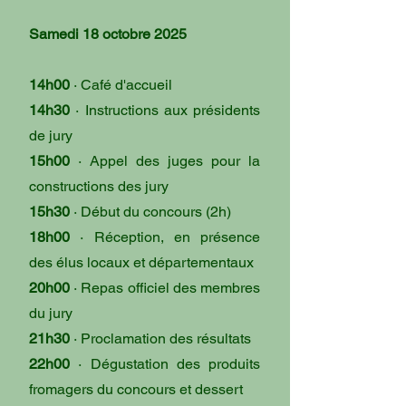
Samedi 18 octobre 2025
14h00
· Café d'accueil
14h30
· Instructions aux présidents
de jury
15h00
· Appel des juges pour la
constructions des jury
15h30
· Début du concours (2h)
18h00
· Réception, en présence
des élus locaux et départementaux
20h00
· Repas officiel des membres
du jury
21h30
· Proclamation des résultats
22h00
· Dégustation des produits
fromagers du concours et dessert