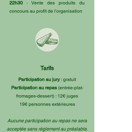
22h30
· Vente des produits du
concours au profit de l'organisation
Tarifs
Participation au jury
: gratuit
Participation au repas
(entrée-plat-
fromages-dessert) : 12€ juges
19€ personnes extérieures
Aucune participation au repas ne sera
acceptée sans règlement au préalable.