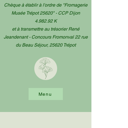
Chèque à établir à l'ordre de "Fromagerie
Musée Trépot 25620" - CCP Dijon
4.982.92 K
et à transmettre au trésorier René
Jeandenant - Concours Fromonval 22 rue
du Beau Séjour, 25620 Trépot
Menu